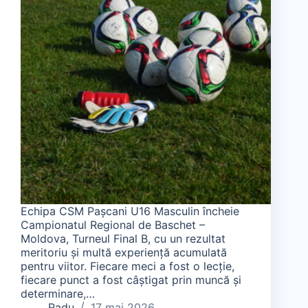
Echipa CSM Pașcani U16 Masculin încheie
Campionatul Regional de Baschet –
Moldova, Turneul Final B, cu un rezultat
meritoriu și multă experiență acumulată
pentru viitor. Fiecare meci a fost o lecție,
fiecare punct a fost câștigat prin muncă și
determinare,…
Radu
17 mai 2026