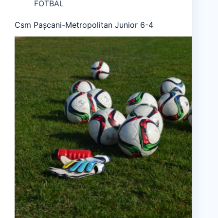
FOTBAL
Csm Pașcani-Metropolitan Junior 6-4