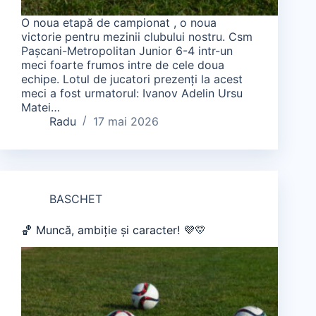
O noua etapă de campionat , o noua
victorie pentru mezinii clubului nostru. Csm
Pașcani-Metropolitan Junior 6-4 intr-un
meci foarte frumos intre de cele doua
echipe. Lotul de jucatori prezenți la acest
meci a fost urmatorul: Ivanov Adelin Ursu
Matei…
Radu
17 mai 2026
BASCHET
🏀 Muncă, ambiție și caracter! 💜💛