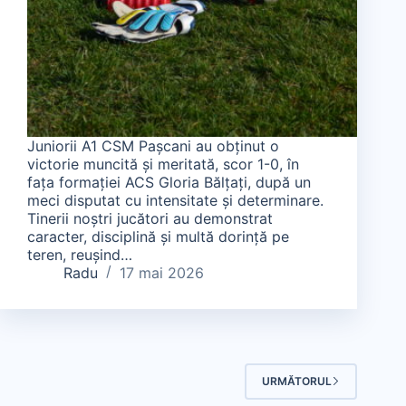
Juniorii A1 CSM Pașcani au obținut o
victorie muncită și meritată, scor 1-0, în
fața formației ACS Gloria Bălțați, după un
meci disputat cu intensitate și determinare.
Tinerii noștri jucători au demonstrat
caracter, disciplină și multă dorință pe
teren, reușind…
Radu
17 mai 2026
URMĂTORUL