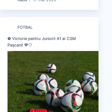
FOTBAL
⚽ Victorie pentru Juniorii A1 ai CSM
Pașcani! 💙🤍