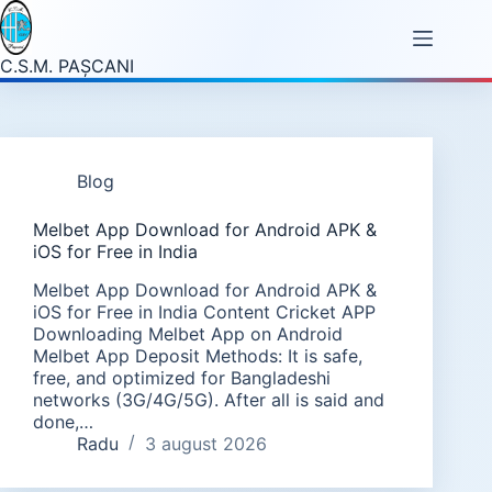
Sari
la
conținut
C.S.M. PAŞCANI
Blog
Melbet App Download for Android APK &
iOS for Free in India
Melbet App Download for Android APK &
iOS for Free in India Content Cricket APP
Downloading Melbet App on Android
Melbet App Deposit Methods: It is safe,
free, and optimized for Bangladeshi
networks (3G/4G/5G). After all is said and
done,…
Radu
3 august 2026