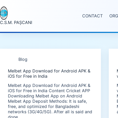
Sari
la
conținut
CONTACT
ORG
C.S.M. PAŞCANI
Blog
Melbet App Download for Android APK &
iOS for Free in India
Melbet App Download for Android APK &
iOS for Free in India Content Cricket APP
Downloading Melbet App on Android
Melbet App Deposit Methods: It is safe,
free, and optimized for Bangladeshi
networks (3G/4G/5G). After all is said and
done,…