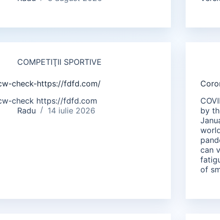
COMPETIŢII SPORTIVE
cw-check-https://fdfd.com/
Coro
cw-check https://fdfd.com
COVI
Radu
14 iulie 2026
by t
Janu
world
pand
can v
fatig
of sm