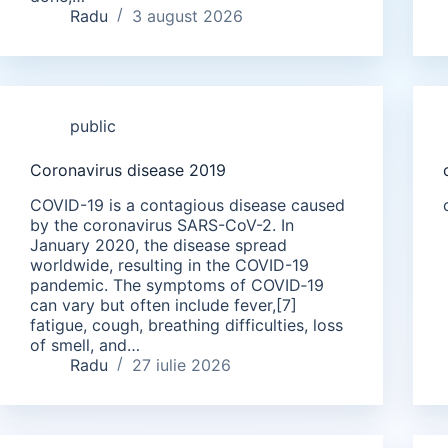
Radu
3 august 2026
public
Coronavirus disease 2019
COVID-19 is a contagious disease caused
by the coronavirus SARS-CoV-2. In
January 2020, the disease spread
worldwide, resulting in the COVID-19
pandemic. The symptoms of COVID‑19
can vary but often include fever,[7]
fatigue, cough, breathing difficulties, loss
of smell, and…
Radu
27 iulie 2026