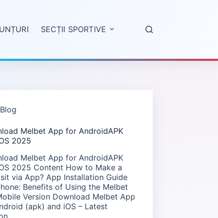
UNȚURI
SECȚII SPORTIVE
Blog
load Melbet App for AndroidAPK
iOS 2025
load Melbet App for AndroidAPK
iOS 2025 Content How to Make a
it via App? App Installation Guide
Phone: Benefits of Using the Melbet
Mobile Version Download Melbet App
ndroid (apk) and iOS – Latest
ion…