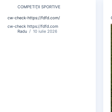
COMPETIŢII SPORTIVE
cw-check-https://fdfd.com/
cw-check https://fdfd.com
Radu
10 iulie 2026