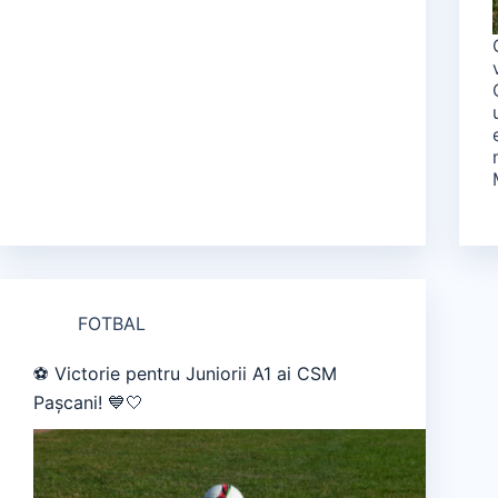
FOTBAL
⚽ Victorie pentru Juniorii A1 ai CSM
Pașcani! 💙🤍