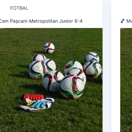
FOTBAL
Csm Pașcani-Metropolitan Junior 6-4
🏀 Mu