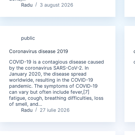
Radu
3 august 2026
public
Coronavirus disease 2019
COVID-19 is a contagious disease caused
by the coronavirus SARS-CoV-2. In
January 2020, the disease spread
worldwide, resulting in the COVID-19
pandemic. The symptoms of COVID‑19
can vary but often include fever,[7]
fatigue, cough, breathing difficulties, loss
of smell, and…
Radu
27 iulie 2026