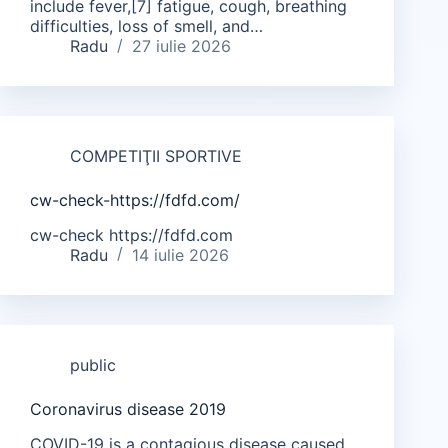
include fever,[7] fatigue, cough, breathing
difficulties, loss of smell, and…
Radu
27 iulie 2026
COMPETIŢII SPORTIVE
cw-check-https://fdfd.com/
cw-check https://fdfd.com
Radu
14 iulie 2026
public
Coronavirus disease 2019
COVID-19 is a contagious disease caused