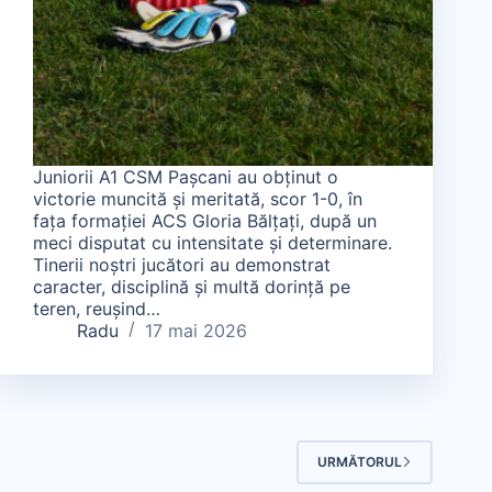
Juniorii A1 CSM Pașcani au obținut o
victorie muncită și meritată, scor 1-0, în
fața formației ACS Gloria Bălțați, după un
meci disputat cu intensitate și determinare.
Tinerii noștri jucători au demonstrat
caracter, disciplină și multă dorință pe
teren, reușind…
Radu
17 mai 2026
URMĂTORUL