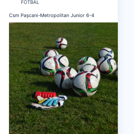
FOTBAL
Csm Pașcani-Metropolitan Junior 6-4