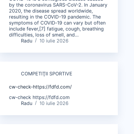
by the coronavirus SARS-CoV-2. In January
2020, the disease spread worldwide,
resulting in the COVID-19 pandemic. The
symptoms of COVID‑19 can vary but often
include fever,[7] fatigue, cough, breathing
difficulties, loss of smell, and…
Radu
10 iulie 2026
COMPETIŢII SPORTIVE
cw-check-https://fdfd.com/
cw-check https://fdfd.com
Radu
10 iulie 2026