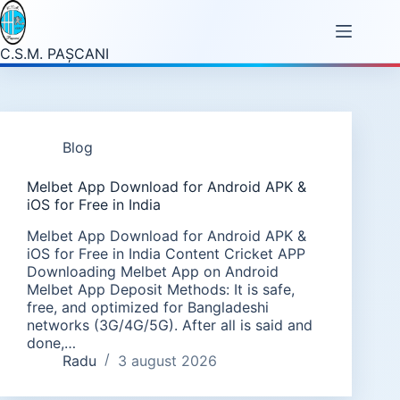
Sari
la
conținut
C.S.M. PAŞCANI
Blog
Melbet App Download for Android APK &
iOS for Free in India
Melbet App Download for Android APK &
iOS for Free in India Content Cricket APP
Downloading Melbet App on Android
Melbet App Deposit Methods: It is safe,
free, and optimized for Bangladeshi
networks (3G/4G/5G). After all is said and
done,…
Radu
3 august 2026