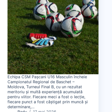
Echipa CSM Pașcani U16 Masculin încheie
Campionatul Regional de Baschet –
Moldova, Turneul Final B, cu un rezultat
meritoriu și multă experiență acumulată
pentru viitor. Fiecare meci a fost o lecție,
fiecare punct a fost câștigat prin muncă și
determinare,…
Radu
17 mai 2026