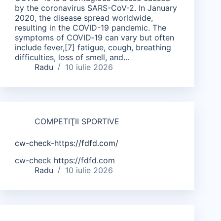
by the coronavirus SARS-CoV-2. In January
2020, the disease spread worldwide,
resulting in the COVID-19 pandemic. The
symptoms of COVID‑19 can vary but often
include fever,[7] fatigue, cough, breathing
difficulties, loss of smell, and…
Radu
10 iulie 2026
COMPETIŢII SPORTIVE
cw-check-https://fdfd.com/
cw-check https://fdfd.com
Radu
10 iulie 2026