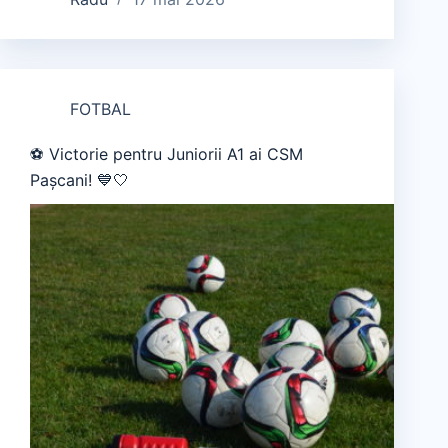
FOTBAL
⚽ Victorie pentru Juniorii A1 ai CSM
Pașcani! 💙🤍