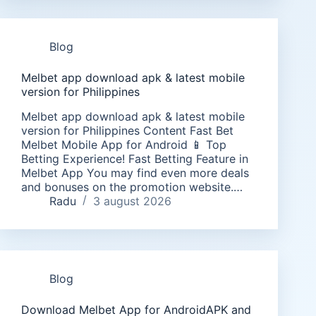
Blog
Melbet app download apk & latest mobile
version for Philippines
Melbet app download apk & latest mobile
version for Philippines Content Fast Bet
Melbet Mobile App for Android 📱 Top
Betting Experience! Fast Betting Feature in
Melbet App You may find even more deals
and bonuses on the promotion website.…
Radu
3 august 2026
Blog
Download Melbet App for AndroidAPK and