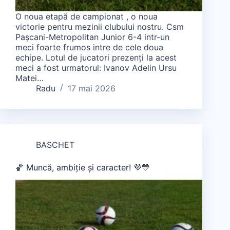
O noua etapă de campionat , o noua
victorie pentru mezinii clubului nostru. Csm
Pașcani-Metropolitan Junior 6-4 intr-un
meci foarte frumos intre de cele doua
echipe. Lotul de jucatori prezenți la acest
meci a fost urmatorul: Ivanov Adelin Ursu
Matei…
Radu
17 mai 2026
BASCHET
🏀 Muncă, ambiție și caracter! 💜💛