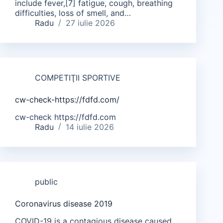
include fever,[7] fatigue, cough, breathing
difficulties, loss of smell, and…
Radu
27 iulie 2026
COMPETIŢII SPORTIVE
cw-check-https://fdfd.com/
cw-check https://fdfd.com
Radu
14 iulie 2026
public
Coronavirus disease 2019
COVID-19 is a contagious disease caused