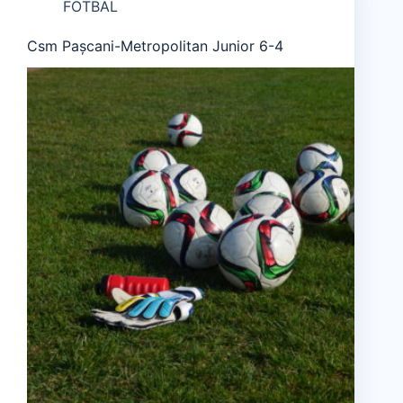
FOTBAL
Csm Pașcani-Metropolitan Junior 6-4