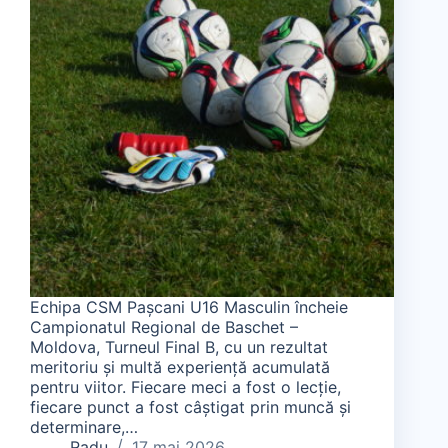
Echipa CSM Pașcani U16 Masculin încheie
Campionatul Regional de Baschet –
Moldova, Turneul Final B, cu un rezultat
meritoriu și multă experiență acumulată
pentru viitor. Fiecare meci a fost o lecție,
fiecare punct a fost câștigat prin muncă și
determinare,…
Radu
17 mai 2026