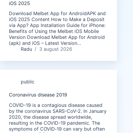
iOS 2025
Download Melbet App for AndroidAPK and
iOS 2025 Content How to Make a Deposit
via App? App Installation Guide for iPhone:
Benefits of Using the Melbet iOS Mobile
Version Download Melbet App for Android
(apk) and iOS – Latest Version…
Radu
3 august 2026
public
Coronavirus disease 2019
COVID-19 is a contagious disease caused
by the coronavirus SARS-CoV-2. In January
2020, the disease spread worldwide,
resulting in the COVID-19 pandemic. The
symptoms of COVID‑19 can vary but often