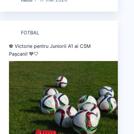
FOTBAL
⚽ Victorie pentru Juniorii A1 ai CSM
Pașcani! 💙🤍