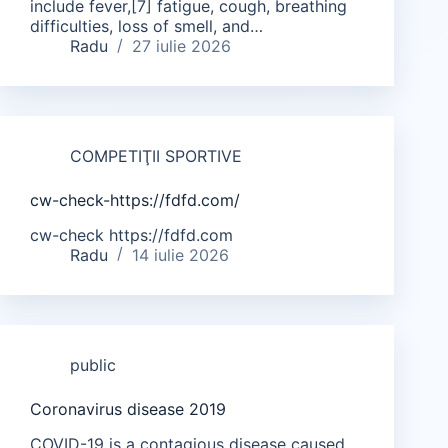
include fever,[7] fatigue, cough, breathing
difficulties, loss of smell, and…
Radu
27 iulie 2026
COMPETIŢII SPORTIVE
cw-check-https://fdfd.com/
cw-check https://fdfd.com
Radu
14 iulie 2026
public
Coronavirus disease 2019
COVID-19 is a contagious disease caused