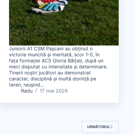
Juniorii A1 CSM Pașcani au obținut o
victorie muncită și meritată, scor 1-0, în
fața formației ACS Gloria Bălțați, după un
meci disputat cu intensitate și determinare.
Tinerii noștri jucători au demonstrat
caracter, disciplină și multă dorință pe
teren, reușind…
Radu
17 mai 2026
URMĂTORUL