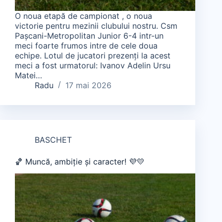
O noua etapă de campionat , o noua
victorie pentru mezinii clubului nostru. Csm
Pașcani-Metropolitan Junior 6-4 intr-un
meci foarte frumos intre de cele doua
echipe. Lotul de jucatori prezenți la acest
meci a fost urmatorul: Ivanov Adelin Ursu
Matei…
Radu
17 mai 2026
BASCHET
🏀 Muncă, ambiție și caracter! 💜💛