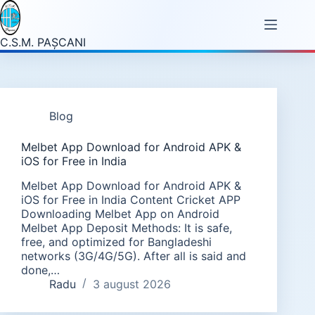
Sari
la
conținut
C.S.M. PAŞCANI
Blog
Melbet App Download for Android APK &
iOS for Free in India
Melbet App Download for Android APK &
iOS for Free in India Content Cricket APP
Downloading Melbet App on Android
Melbet App Deposit Methods: It is safe,
free, and optimized for Bangladeshi
networks (3G/4G/5G). After all is said and
done,…
Radu
3 august 2026