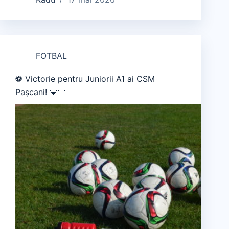
FOTBAL
⚽ Victorie pentru Juniorii A1 ai CSM
Pașcani! 💙🤍