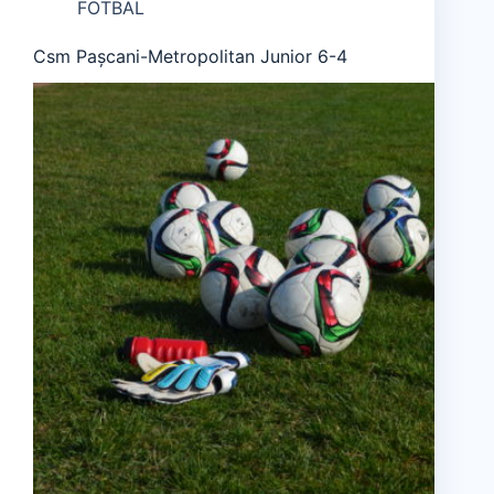
FOTBAL
Csm Pașcani-Metropolitan Junior 6-4