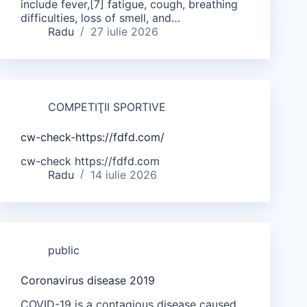
include fever,[7] fatigue, cough, breathing
difficulties, loss of smell, and…
Radu
27 iulie 2026
COMPETIŢII SPORTIVE
cw-check-https://fdfd.com/
cw-check https://fdfd.com
Radu
14 iulie 2026
public
Coronavirus disease 2019
COVID-19 is a contagious disease caused