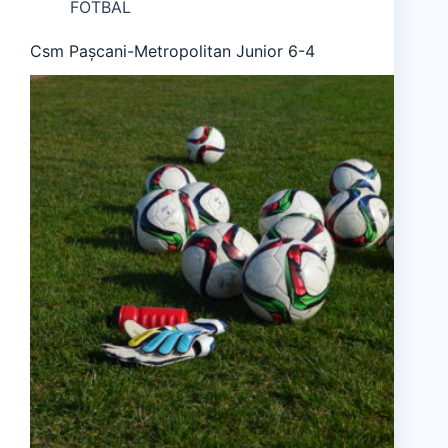
FOTBAL
Csm Pașcani-Metropolitan Junior 6-4