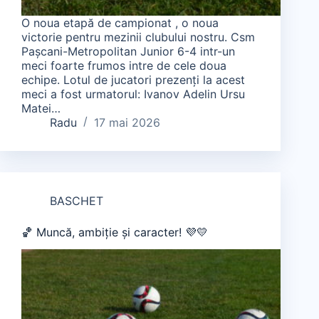
O noua etapă de campionat , o noua
victorie pentru mezinii clubului nostru. Csm
Pașcani-Metropolitan Junior 6-4 intr-un
meci foarte frumos intre de cele doua
echipe. Lotul de jucatori prezenți la acest
meci a fost urmatorul: Ivanov Adelin Ursu
Matei…
Radu
17 mai 2026
BASCHET
🏀 Muncă, ambiție și caracter! 💜💛