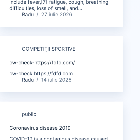
include fever,[7] fatigue, cough, breathing
difficulties, loss of smell, and…
Radu
27 iulie 2026
COMPETIŢII SPORTIVE
cw-check-https://fdfd.com/
cw-check https://fdfd.com
Radu
14 iulie 2026
public
Coronavirus disease 2019
COVID-19 is a contagious disease caused