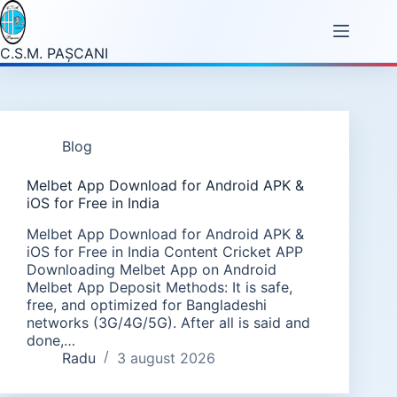
Sari
la
conținut
C.S.M. PAŞCANI
Blog
Melbet App Download for Android APK &
iOS for Free in India
Melbet App Download for Android APK &
iOS for Free in India Content Cricket APP
Downloading Melbet App on Android
Melbet App Deposit Methods: It is safe,
free, and optimized for Bangladeshi
networks (3G/4G/5G). After all is said and
done,…
Radu
3 august 2026