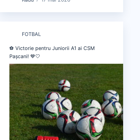
FOTBAL
⚽ Victorie pentru Juniorii A1 ai CSM
Pașcani! 💙🤍