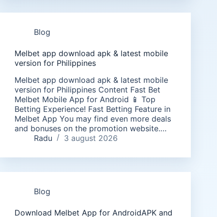
Blog
Melbet app download apk & latest mobile
version for Philippines
Melbet app download apk & latest mobile
version for Philippines Content Fast Bet
Melbet Mobile App for Android 📱 Top
Betting Experience! Fast Betting Feature in
Melbet App You may find even more deals
and bonuses on the promotion website.…
Radu
3 august 2026
Blog
Download Melbet App for AndroidAPK and