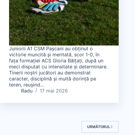
Juniorii A1 CSM Pașcani au obținut o
victorie muncită și meritată, scor 1-0, în
fața formației ACS Gloria Bălțați, după un
meci disputat cu intensitate și determinare.
Tinerii noștri jucători au demonstrat
caracter, disciplină și multă dorință pe
teren, reușind…
Radu
17 mai 2026
URMĂTORUL