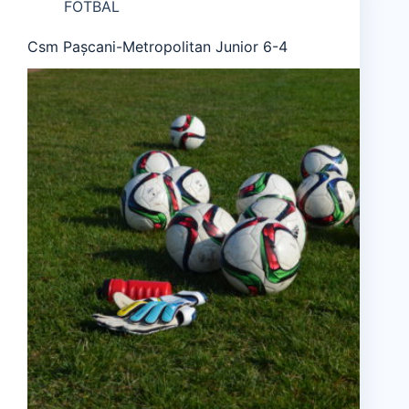
FOTBAL
Csm Pașcani-Metropolitan Junior 6-4