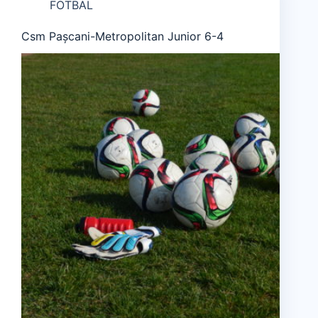
FOTBAL
Csm Pașcani-Metropolitan Junior 6-4