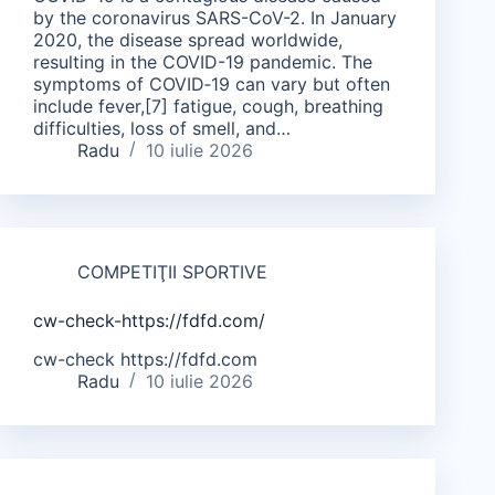
by the coronavirus SARS-CoV-2. In January
2020, the disease spread worldwide,
resulting in the COVID-19 pandemic. The
symptoms of COVID‑19 can vary but often
include fever,[7] fatigue, cough, breathing
difficulties, loss of smell, and…
Radu
10 iulie 2026
COMPETIŢII SPORTIVE
cw-check-https://fdfd.com/
cw-check https://fdfd.com
Radu
10 iulie 2026