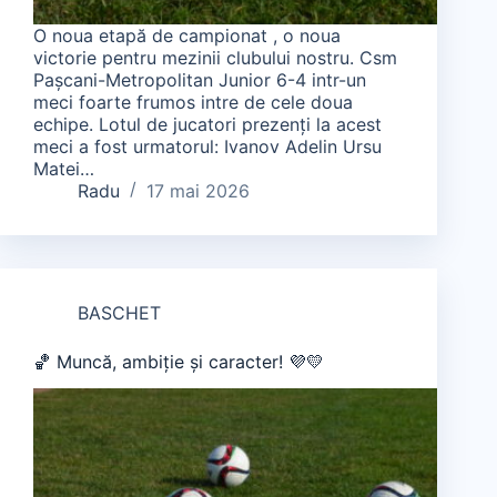
O noua etapă de campionat , o noua
victorie pentru mezinii clubului nostru. Csm
Pașcani-Metropolitan Junior 6-4 intr-un
meci foarte frumos intre de cele doua
echipe. Lotul de jucatori prezenți la acest
meci a fost urmatorul: Ivanov Adelin Ursu
Matei…
Radu
17 mai 2026
BASCHET
🏀 Muncă, ambiție și caracter! 💜💛