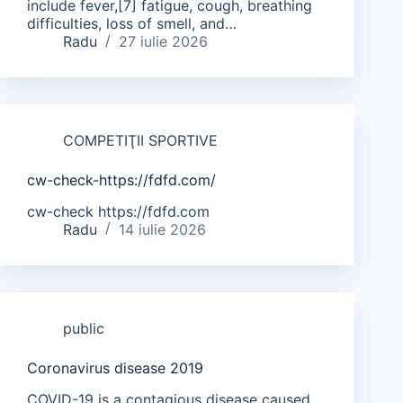
include fever,[7] fatigue, cough, breathing
difficulties, loss of smell, and…
Radu
27 iulie 2026
COMPETIŢII SPORTIVE
cw-check-https://fdfd.com/
cw-check https://fdfd.com
Radu
14 iulie 2026
public
Coronavirus disease 2019
COVID-19 is a contagious disease caused