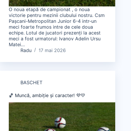
O noua etapă de campionat , o noua
victorie pentru mezinii clubului nostru. Csm
Pașcani-Metropolitan Junior 6-4 intr-un
meci foarte frumos intre de cele doua
echipe. Lotul de jucatori prezenți la acest
meci a fost urmatorul: Ivanov Adelin Ursu
Matei…
Radu
17 mai 2026
BASCHET
🏀 Muncă, ambiție și caracter! 💜💛