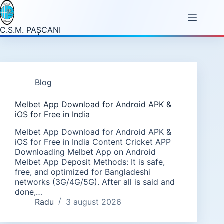
Sari
la
conținut
C.S.M. PAŞCANI
Blog
Melbet App Download for Android APK &
iOS for Free in India
Melbet App Download for Android APK &
iOS for Free in India Content Cricket APP
Downloading Melbet App on Android
Melbet App Deposit Methods: It is safe,
free, and optimized for Bangladeshi
networks (3G/4G/5G). After all is said and
done,…
Radu
3 august 2026