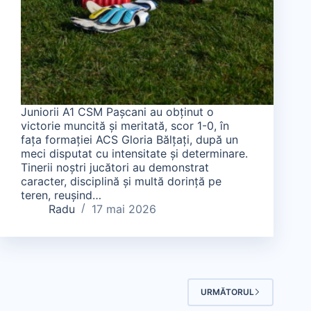
Juniorii A1 CSM Pașcani au obținut o
victorie muncită și meritată, scor 1-0, în
fața formației ACS Gloria Bălțați, după un
meci disputat cu intensitate și determinare.
Tinerii noștri jucători au demonstrat
caracter, disciplină și multă dorință pe
teren, reușind…
Radu
17 mai 2026
URMĂTORUL