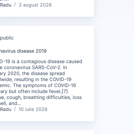
Radu
3 august 2026
public
navirus disease 2019
D-19 is a contagious disease caused
he coronavirus SARS-CoV-2. In
ary 2020, the disease spread
wide, resulting in the COVID-19
emic. The symptoms of COVID‑19
ary but often include fever,[7]
ue, cough, breathing difficulties, loss
ell, and…
Radu
10 iulie 2026