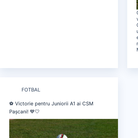
FOTBAL
⚽ Victorie pentru Juniorii A1 ai CSM
Pașcani! 💙🤍