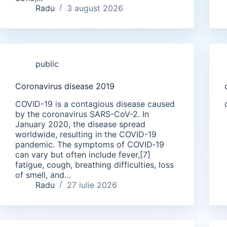
Radu
3 august 2026
public
Coronavirus disease 2019
COVID-19 is a contagious disease caused
by the coronavirus SARS-CoV-2. In
January 2020, the disease spread
worldwide, resulting in the COVID-19
pandemic. The symptoms of COVID‑19
can vary but often include fever,[7]
fatigue, cough, breathing difficulties, loss
of smell, and…
Radu
27 iulie 2026