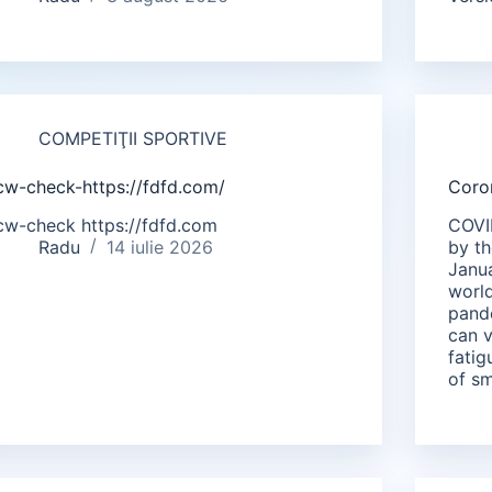
COMPETIŢII SPORTIVE
cw-check-https://fdfd.com/
Coro
cw-check https://fdfd.com
COVI
Radu
14 iulie 2026
by t
Janu
world
pand
can v
fatig
of sm