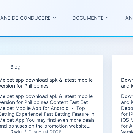
ANE DE CONDUCERE
DOCUMENTE
AN
Blog
Melbet app download apk & latest mobile
Down
version for Philippines
and 
Melbet app download apk & latest mobile
Down
version for Philippines Content Fast Bet
and 
Melbet Mobile App for Android 📱 Top
Depos
Betting Experience! Fast Betting Feature in
for i
Melbet App You may find even more deals
iOS 
and bonuses on the promotion website.…
for A
Radu
3 august 2026
Vers