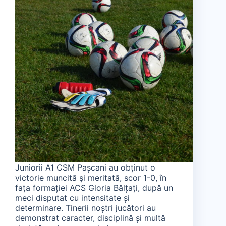
Juniorii A1 CSM Pașcani au obținut o
victorie muncită și meritată, scor 1-0, în
fața formației ACS Gloria Bălțați, după un
meci disputat cu intensitate și
determinare. Tinerii noștri jucători au
demonstrat caracter, disciplină și multă