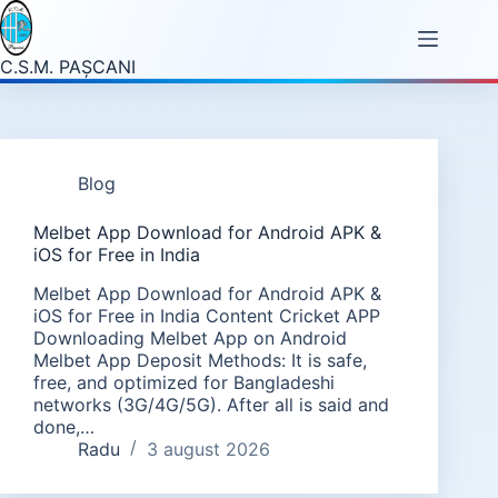
Sari
la
conținut
C.S.M. PAŞCANI
Blog
Melbet App Download for Android APK &
iOS for Free in India
Melbet App Download for Android APK &
iOS for Free in India Content Cricket APP
Downloading Melbet App on Android
Melbet App Deposit Methods: It is safe,
free, and optimized for Bangladeshi
networks (3G/4G/5G). After all is said and
done,…
Radu
3 august 2026