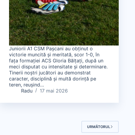
Juniorii A1 CSM Pașcani au obținut o
victorie muncită și meritată, scor 1-0, în
fața formației ACS Gloria Bălțați, după un
meci disputat cu intensitate și determinare.
Tinerii noștri jucători au demonstrat
caracter, disciplină și multă dorință pe
teren, reușind…
Radu
17 mai 2026
URMĂTORUL