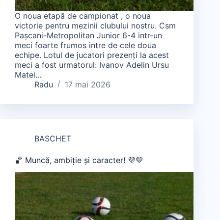
O noua etapă de campionat , o noua
victorie pentru mezinii clubului nostru. Csm
Pașcani-Metropolitan Junior 6-4 intr-un
meci foarte frumos intre de cele doua
echipe. Lotul de jucatori prezenți la acest
meci a fost urmatorul: Ivanov Adelin Ursu
Matei…
Radu
17 mai 2026
BASCHET
🏀 Muncă, ambiție și caracter! 💜💛