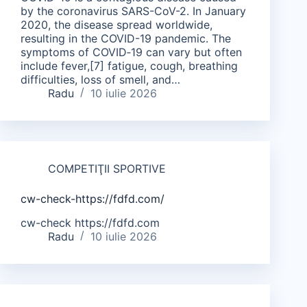
by the coronavirus SARS-CoV-2. In January
2020, the disease spread worldwide,
resulting in the COVID-19 pandemic. The
symptoms of COVID‑19 can vary but often
include fever,[7] fatigue, cough, breathing
difficulties, loss of smell, and…
Radu
10 iulie 2026
COMPETIŢII SPORTIVE
cw-check-https://fdfd.com/
cw-check https://fdfd.com
Radu
10 iulie 2026