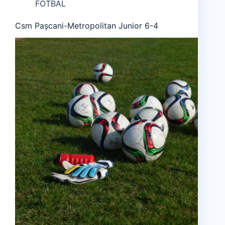
FOTBAL
Csm Pașcani-Metropolitan Junior 6-4