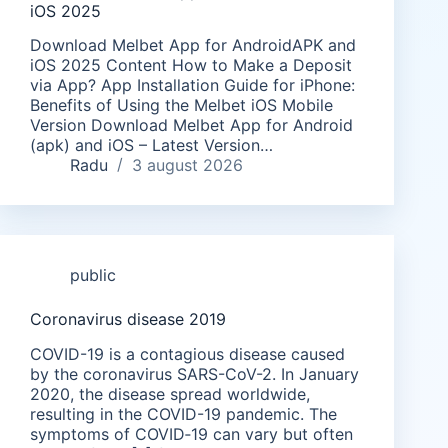
iOS 2025
Download Melbet App for AndroidAPK and
iOS 2025 Content How to Make a Deposit
via App? App Installation Guide for iPhone:
Benefits of Using the Melbet iOS Mobile
Version Download Melbet App for Android
(apk) and iOS – Latest Version…
Radu
3 august 2026
public
Coronavirus disease 2019
COVID-19 is a contagious disease caused
by the coronavirus SARS-CoV-2. In January
2020, the disease spread worldwide,
resulting in the COVID-19 pandemic. The
symptoms of COVID‑19 can vary but often