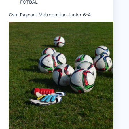
FOTBAL
Csm Pașcani-Metropolitan Junior 6-4