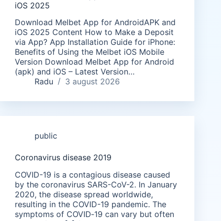
iOS 2025
Download Melbet App for AndroidAPK and
iOS 2025 Content How to Make a Deposit
via App? App Installation Guide for iPhone:
Benefits of Using the Melbet iOS Mobile
Version Download Melbet App for Android
(apk) and iOS – Latest Version…
Radu
3 august 2026
public
Coronavirus disease 2019
COVID-19 is a contagious disease caused
by the coronavirus SARS-CoV-2. In January
2020, the disease spread worldwide,
resulting in the COVID-19 pandemic. The
symptoms of COVID‑19 can vary but often