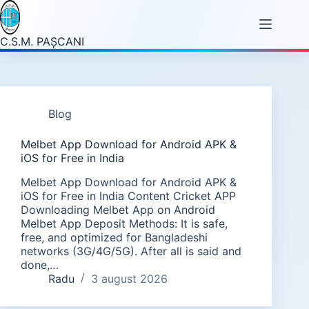
Sari
la
conținut
C.S.M. PAŞCANI
Blog
Melbet App Download for Android APK &
iOS for Free in India
Melbet App Download for Android APK &
iOS for Free in India Content Cricket APP
Downloading Melbet App on Android
Melbet App Deposit Methods: It is safe,
free, and optimized for Bangladeshi
networks (3G/4G/5G). After all is said and
done,…
Radu
3 august 2026