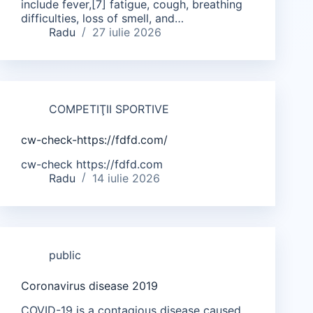
include fever,[7] fatigue, cough, breathing
difficulties, loss of smell, and…
Radu
27 iulie 2026
COMPETIŢII SPORTIVE
cw-check-https://fdfd.com/
cw-check https://fdfd.com
Radu
14 iulie 2026
public
Coronavirus disease 2019
COVID-19 is a contagious disease caused