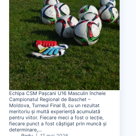
Echipa CSM Pașcani U16 Masculin încheie
Campionatul Regional de Baschet –
Moldova, Turneul Final B, cu un rezultat
meritoriu și multă experiență acumulată
pentru viitor. Fiecare meci a fost o lecție,
fiecare punct a fost câștigat prin muncă și
determinare,…
Radu
17 mai 2026