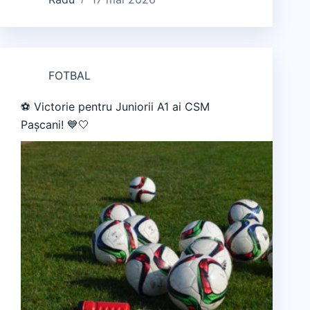
FOTBAL
⚽ Victorie pentru Juniorii A1 ai CSM
Pașcani! 💙🤍