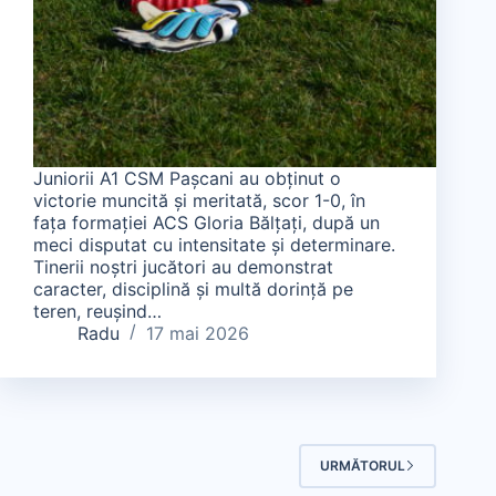
Juniorii A1 CSM Pașcani au obținut o
victorie muncită și meritată, scor 1-0, în
fața formației ACS Gloria Bălțați, după un
meci disputat cu intensitate și determinare.
Tinerii noștri jucători au demonstrat
caracter, disciplină și multă dorință pe
teren, reușind…
Radu
17 mai 2026
URMĂTORUL