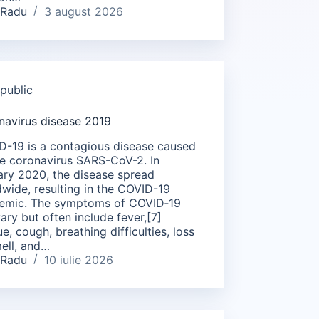
Radu
3 august 2026
public
navirus disease 2019
D-19 is a contagious disease caused
he coronavirus SARS-CoV-2. In
ary 2020, the disease spread
wide, resulting in the COVID-19
emic. The symptoms of COVID‑19
ary but often include fever,[7]
ue, cough, breathing difficulties, loss
ell, and…
Radu
10 iulie 2026