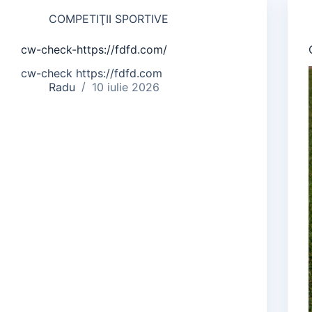
COMPETIŢII SPORTIVE
cw-check-https://fdfd.com/
cw-check https://fdfd.com
Radu
10 iulie 2026