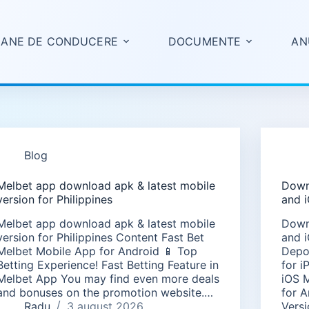
ANE DE CONDUCERE
DOCUMENTE
AN
Blog
Melbet app download apk & latest mobile
Down
version for Philippines
and 
Melbet app download apk & latest mobile
Down
version for Philippines Content Fast Bet
and 
Melbet Mobile App for Android 📱 Top
Depos
Betting Experience! Fast Betting Feature in
for i
Melbet App You may find even more deals
iOS 
and bonuses on the promotion website.…
for A
Radu
3 august 2026
Vers