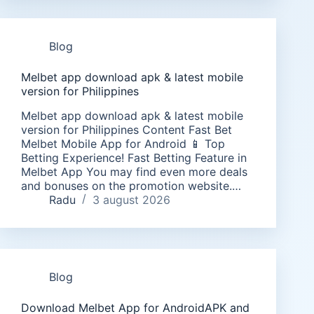
Blog
Melbet app download apk & latest mobile
version for Philippines
Melbet app download apk & latest mobile
version for Philippines Content Fast Bet
Melbet Mobile App for Android 📱 Top
Betting Experience! Fast Betting Feature in
Melbet App You may find even more deals
and bonuses on the promotion website.…
Radu
3 august 2026
Blog
Download Melbet App for AndroidAPK and