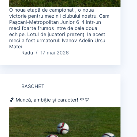
O noua etapă de campionat , o noua
victorie pentru mezinii clubului nostru. Csm
Pașcani-Metropolitan Junior 6-4 intr-un
meci foarte frumos intre de cele doua
echipe. Lotul de jucatori prezenți la acest
meci a fost urmatorul: Ivanov Adelin Ursu
Matei…
Radu
17 mai 2026
BASCHET
🏀 Muncă, ambiție și caracter! 💜💛