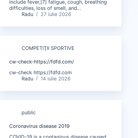
include fever,[7] fatigue, cough, breathing
difficulties, loss of smell, and…
Radu
27 iulie 2026
COMPETIŢII SPORTIVE
cw-check-https://fdfd.com/
cw-check https://fdfd.com
Radu
14 iulie 2026
public
Coronavirus disease 2019
COVID-19 is a contagious disease caused