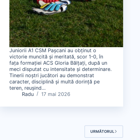
Juniorii A1 CSM Pașcani au obținut o
victorie muncită și meritată, scor 1-0, în
fața formației ACS Gloria Bălțați, după un
meci disputat cu intensitate și determinare.
Tinerii noștri jucători au demonstrat
caracter, disciplină și multă dorință pe
teren, reușind…
Radu
17 mai 2026
URMĂTORUL