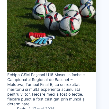
Echipa CSM Pașcani U16 Masculin încheie
Campionatul Regional de Baschet –
Moldova, Turneul Final B, cu un rezultat
meritoriu și multă experiență acumulată
pentru viitor. Fiecare meci a fost o lecție,
fiecare punct a fost câștigat prin muncă și
determinare,…
Radu
17 mai 2026