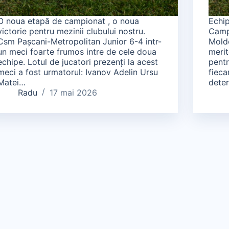
O noua etapă de campionat , o noua
Echi
victorie pentru mezinii clubului nostru.
Camp
Csm Pașcani-Metropolitan Junior 6-4 intr-
Moldo
un meci foarte frumos intre de cele doua
merit
echipe. Lotul de jucatori prezenți la acest
pentr
meci a fost urmatorul: Ivanov Adelin Ursu
fieca
Matei…
dete
Radu
17 mai 2026