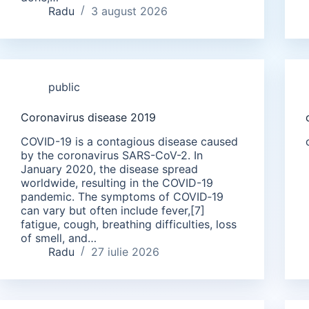
Radu
3 august 2026
public
Coronavirus disease 2019
COVID-19 is a contagious disease caused
by the coronavirus SARS-CoV-2. In
January 2020, the disease spread
worldwide, resulting in the COVID-19
pandemic. The symptoms of COVID‑19
can vary but often include fever,[7]
fatigue, cough, breathing difficulties, loss
of smell, and…
Radu
27 iulie 2026