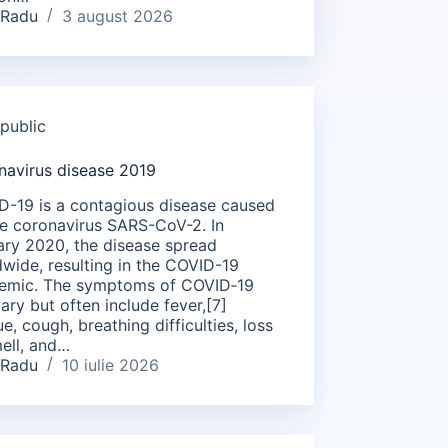
Radu
3 august 2026
public
navirus disease 2019
D-19 is a contagious disease caused
he coronavirus SARS-CoV-2. In
ary 2020, the disease spread
wide, resulting in the COVID-19
emic. The symptoms of COVID‑19
ary but often include fever,[7]
ue, cough, breathing difficulties, loss
ell, and…
Radu
10 iulie 2026