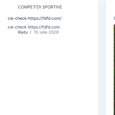
COMPETIŢII SPORTIVE
cw-check-https://fdfd.com/
cw-check https://fdfd.com
Radu
10 iulie 2026