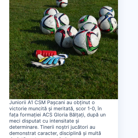
Juniorii A1 CSM Pașcani au obținut o
victorie muncită și meritată, scor 1-0, în
fața formației ACS Gloria Bălțați, după un
meci disputat cu intensitate și
determinare. Tinerii noștri jucători au
demonstrat caracter, disciplină și multă