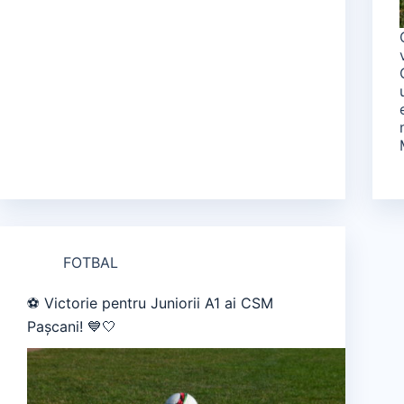
FOTBAL
⚽ Victorie pentru Juniorii A1 ai CSM
Pașcani! 💙🤍