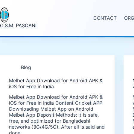
Sari
la
conținut
CONTACT
ORG
C.S.M. PAŞCANI
Blog
Melbet App Download for Android APK &
iOS for Free in India
Melbet App Download for Android APK &
iOS for Free in India Content Cricket APP
Downloading Melbet App on Android
Melbet App Deposit Methods: It is safe,
free, and optimized for Bangladeshi
networks (3G/4G/5G). After all is said and
done,…