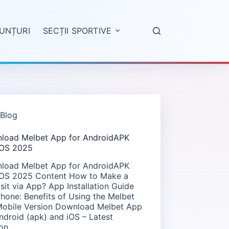
UNȚURI
SECȚII SPORTIVE
Blog
load Melbet App for AndroidAPK
iOS 2025
load Melbet App for AndroidAPK
iOS 2025 Content How to Make a
it via App? App Installation Guide
Phone: Benefits of Using the Melbet
Mobile Version Download Melbet App
ndroid (apk) and iOS – Latest
ion…